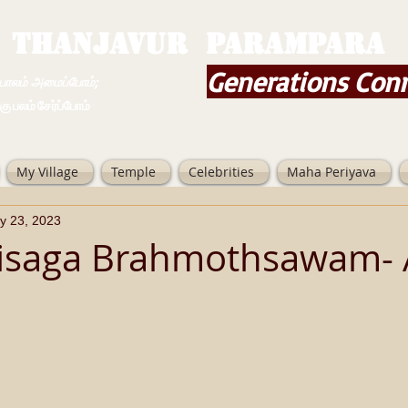
THANJAVUR PARAMPARA
Generations Con
ம் அமைப்போம்;
 சேர்ப்போம்
My Village
Temple
Celebrities
Maha Periyava
y 23, 2023
Visaga Brahmothsawam- 