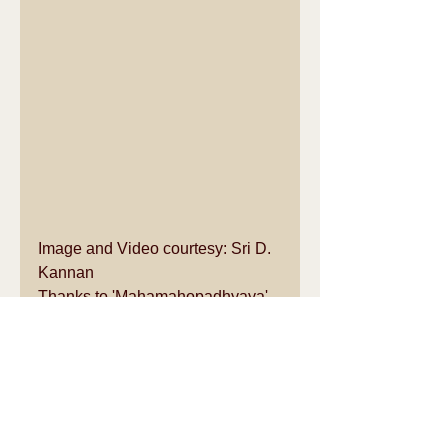
Image and Video courtesy: Sri D. 
Kannan 
Thanks to 'Mahamahopadhyaya' - 
"Mullaivasal" Dr. Krishnamurthi 
Sastrigal, Mylapore, Chennai for 
sharing this details. 