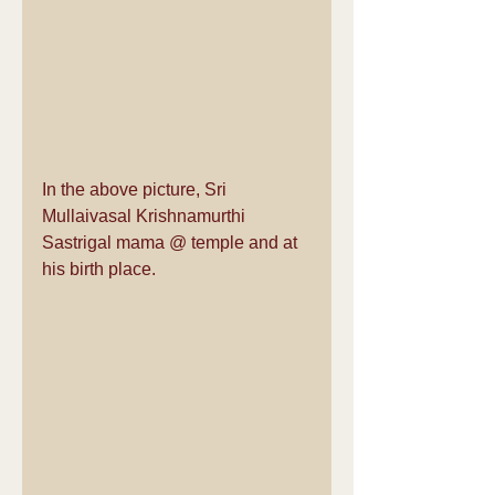
In the above picture, Sri 
Mullaivasal Krishnamurthi 
Sastrigal mama @ temple and at 
his birth place.