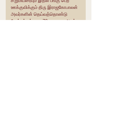
சிறுமியரையும் இதில் பங்கு பெற 
ஊக்குவிக்கும் திரு இராஜகோபாலன் 
அவர்களின் தெய்வத்தொண்டு 
போற்றத்தக்கது . 70 வயதான அவர் 
இளஞ்சிறார்களுடன் உற்சாகமாக 
நடனமாடுவது  இந்த பஜனை 
பாரம்பரியத்தில் அவருக்கு இருக்கும் 
தீவிர ஈடுபாட்டைக் காட்டுகிறது.
ஸ்ரீ பத்மாவதி வெங்கடேஸ்வர 
கல்யாணத்தைப் பற்றி 
ஸ்ரீராஜகோபாலன் அவர்கள் நம்முடன் 
உரையாடுகிறார்.
https://www.youtube.com/watch?
v=SI0E1seZvQs