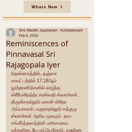
Whats New
Smt. Malathi Jayaraman - Kumbakonam
Feb 6, 2016
Reminiscences of
Pinnavasal Sri
Rajagopala Iyer
தென்னகத்தில், தஞ்சை 
மாவட்டத்தில் 17,18ஆம் 
நூற்றாண்டுகளில் வாழ்ந்த 
ஸ்ரீபோதேந்த்ர சரஸ்வதி ஸ்வாமிகள், 
திருவிசநல்லூர் மகான் ஸ்ரீதர 
அய்யாவாள், மருதாநல்லூர் சத்குரு 
ஸ்வாமிகள் ஆகிய மூவரும்  நாம 
சங்கீர்த்தனத்தின் மகிமையை 
மக்களிடையே பரப்பியதோடு, தக்ஷிண 