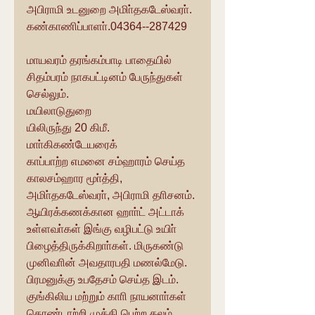
அபிராமி உடனுறை அமிா்தகடேஸ்வரா்.
கண்காணிப்பாளா்.04364--287429
மாயவரம் தரங்கம்பாடி பாதையில் 
சிதம்பரம் நாகபட்டினம் பேருந்துகள் 
செல்லும்.
மயிலாடுதுறை
யிலிருந்து 20 கிமீ.
மாா்கிகண்டேயரைக் 
காப்பாற்ற எமனை சம்ஹாரம் செய்த 
காலசம்ஹார மூா்த்தி, 
அமிா்தகடேஸ்வரா், அபிராமி தாிசனம். 
ஆயிரக்கணக்கான ஹாா்ட் அட்டாக் 
உள்ளவா்கள் இங்கு வழிபட்டு உயிா் 
பிழைத்திருக்கிறாா்கள். மிருகண்டு 
முனிவாின் அவதாரபதி மணல்மேடு. 
பிரமனுக்கு உபதேசம் செய்த இடம். 
குங்கிலிய மற்றும் காாி நாயனாா்கள் 
தொண்டாற்றி முக்தி பெற்ற தலம். 