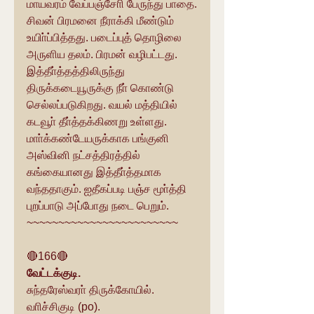
மாயவரம் வேப்பஞ்சோி பேருந்து பாதை.
சிவன் பிரமனை நீராக்கி மீண்டும் 
உயிா்ப்பித்தது. படைப்புத் தொழிலை 
அருளிய தலம். பிரமன் வழிபட்டது. 
இத்தீா்த்தத்திலிருந்து 
திருக்கடையூருக்கு நீா் கொண்டு 
செல்லப்படுகிறது. வயல் மத்தியில் 
கடவூா் தீா்த்தக்கிணறு உள்ளது. 
மாா்க்கண்டேயருக்காக பங்குனி 
அஸ்வினி நட்சத்திரத்தில் 
கங்கையானது இத்தீா்த்தமாக 
வந்ததாகும். ஐதீகப்படி பஞ்ச மூா்த்தி 
புறப்பாடு அப்போது நடை பெறும். 
~~~~~~~~~~~~~~~~~~~~~~~~
🔴166🔴
வேட்டக்குடி.
சுந்தரேஸ்வரா் திருக்கோயில்.
வாிச்சிகுடி (po).