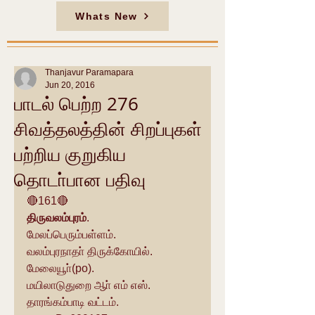
Whats New
Thanjavur Paramapara
Jun 20, 2016
பாடல் பெற்ற 276
சிவத்தலத்தின் சிறப்புகள்
பற்றிய குறுகிய
தொடா்பான பதிவு
🔴161🔴
திருவலம்புரம்
.
மேலப்பெரும்பள்ளம்.
வலம்புரநாதா் திருக்கோயில்.
மேலையூா்(po).
மயிலாடுதுறை ஆா் எம் எஸ்.
தாரங்கம்பாடி வட்டம்.