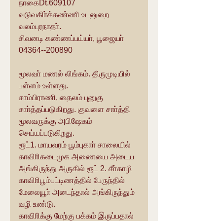
நாகைDt.609107
வடுவகிா்க்கண்ணி உடனுறை 
வலம்புரநாதா்.
சிவனடி கண்ணப்பய்யா், பூஜையா்
04364--200890
மூலவா் மணல் லிங்கம். திருமுடியில் 
பள்ளம் உள்ளது.
சாம்பிராணி, தைலம் புனுகு 
சாா்த்தப்படுகிறது. குவளை சாா்த்தி 
மூலவருக்கு அபிஷேகம் 
செய்யப்படுகிறது.
ரூட்1. மாயவரம் பூம்புகாா் சாலையில் 
காவிாிகடைமுக அணையை அடைய 
அங்கிருந்து அருகில் ரூட் 2. சீா்காழி 
காவிாிபூம்பட்டிணத்தில் பேருந்தில் 
மேலையூா் அடைந்தால் அங்கிருந்தும் 
வழி உண்டு.
காவிாிக்கு மேற்கு பக்கம் இருப்பதால் 