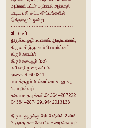
அபிராமி பட்டா் அபிராமி அந்தாதி 
பாடிய பதி.அட்ட வீரட்டங்களில் 
இத்தலமும் ஒன்று.
~~~~~~~~~~~~~~~~~~~~~~~~
🔴165🔴
திருக்கடவூா் மயானம். திருமயானம்,
திருமெய்ஞ்ஞானம் பிரமபுரீஸ்வரா் 
திருக்கோயில்.
திருக்கடையூா் (po).
மயிலாடுதுறை வட்டம்.
நாகைDt. 609311
மலா்க்குழல் மின்னம்மை உடனுறை 
பிரமபுரீஸ்வரா்.
கணேச குருக்கள்.04364--287222
04364--287429,,9442013133
திருகடவூருக்கு நோ் மேற்கில் 2 கிமீ. 
பேருந்து காா் கோயில் வரை செல்லும். 