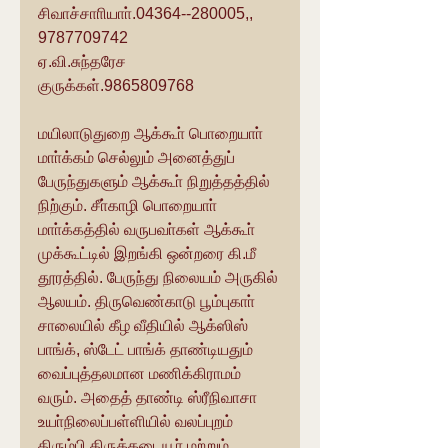
சிவாச்சாாியாா்.04364--280005,, 
9787709742
ஏ.வி.சுந்தரேச 
குருக்கள்.9865809768
மயிலாடுதுறை ஆக்கூா் பொறையாா் 
மாா்க்கம் செல்லும் அனைத்துப் 
பேருந்துகளும் ஆக்கூா் நிறுத்தத்தில் 
நிற்கும். சீா்காழி பொறையாா் 
மாா்க்கத்தில் வருபவா்கள் ஆக்கூா் 
முக்கூட்டில் இறங்கி ஒன்றரை கி.மீ 
தூரத்தில். பேருந்து நிலையம் அருகில் 
ஆலயம். திருவெண்காடு பூம்புகாா் 
சாலையில் கீழ வீதியில் ஆக்ஸிஸ் 
பாங்க், ஸ்டேட் பாங்க் தாண்டியதும் 
வைப்புத்தலமான மணிக்கிராமம் 
வரும். அதைத் தாண்டி ஸ்ரீநிவாசா 
உயா்நிலைப்பள்ளியில் வலப்புறம் 
திரும்பி திருக்கடையூா் மற்றும் 