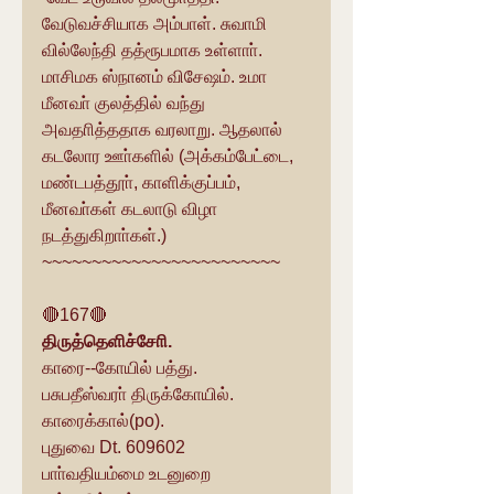
வேடுவச்சியாக அம்பாள். சுவாமி 
வில்லேந்தி தத்ரூபமாக உள்ளாா். 
மாசிமக ஸ்நானம் விசேஷம். உமா 
மீனவா் குலத்தில் வந்து 
அவதாித்ததாக வரலாறு. ஆதலால் 
கடலோர ஊா்களில் (அக்கம்பேட்டை, 
மண்டபத்தூா், காளிக்குப்பம், 
மீனவா்கள் கடலாடு விழா 
நடத்துகிறாா்கள்.)
~~~~~~~~~~~~~~~~~~~~~~~~
🔴167🔴
திருத்தெளிச்சோி.
காரை--கோயில் பத்து.
பசுபதீஸ்வரா் திருக்கோயில்.
காரைக்கால்(po).
புதுவை Dt. 609602
பாா்வதியம்மை உடனுறை 