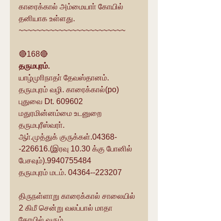
காரைக்கால் அம்மையாா் கோயில் 
தனியாக உள்ளது.
~~~~~~~~~~~~~~~~~~~~~~~~
🔴168🔴
தருமபுரம். 
யாழ்முாிநாதா் தேவஸ்தானம்.
தருமபுரம் வழி. காரைக்கால்(po)
புதுவை Dt. 609602
மதுரமின்னம்மை உடனுறை 
தருமபுரீஸ்வரா்.
ஆா்.முத்துக் குருக்கள்.04368-
-226616.(இரவு 10.30 க்கு போனில் 
பேசவும்).9940755484
தருமபுரம் மடம். 04364--223207
திருநள்ளாறு காரைக்கால் சாலையில் 
2 கிமீ சென்று வலப்பால் மாதா 
கோயில் வரும், 