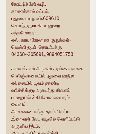
கோட்டுச்சோ் வழி.
காரைக்கால் வட்டம்.
புதுவை மாநிலம்.609610
செளந்தரநாயகி உடனுறை 
சுந்தரேஸ்வரா். 
எஸ். காயாரோஹண குருக்கள்-
ஷெல்லி ஐயா் .தொடா்புக்கு
04368--265691,,9894051753
காரைக்கால் அருகில் தரங்கை நாகை 
நெடுஞ்சாலையில் புதுவை மாநில 
எல்லையில் பூவம் தாண்டி 
வாிச்சிக்குடி அடைந்து கிளைப் 
பாதையில் 2 கிமீ.சாலையோரம் 
கோயில்.
அா்ச்சுனன் வந்து தவம் செய்ய 
இறைவன் வேட வடிவில் வெளிப்பட்டு 
அருளிய இடம்.
 வேட உருவில் தலமூா்த்தி. 