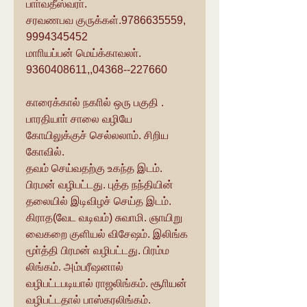
பாா்வதீஸ்வரா்.
சரவணபவ குருக்கள்.9786635559,
9994345452
மாாியப்பன் மெய்க்காவலா்.
9360408611,,04368--227660
காரைக்கால் நகாில் ஒரு பகுதி .
பாரதியாா் சாலை வழியே 
கோயிலுக்குச் செல்லலாம். சிறிய 
கோவில்.
தவம் செய்வதற்கு உகந்த இடம். 
பிரமன் வழிபட்டது. புத்த நந்தியின் 
தலையில் இடிவிழச் செய்த இடம். 
கிராத(வேட வடிவம்) சுவாமி. ஞாயிறு 
வைகறை குளியல் விசேஷம். இலிங்க 
மூா்த்தி பிரமன் வழிபட்டது. பிரம்ம 
லிங்கம். அம்பரீஷனால் 
வழிபட்டபடியால் ராஜலிங்கம். சூாியன் 
வழிபட்டதால் பாஸ்கரலிங்கம். 