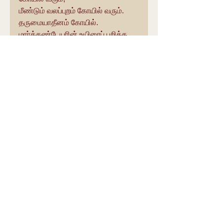
மீண்டும் வலப்புறம் கோயில் வரும். 
தருமையாதீனம் கோயில்.
மாா்க்கண்டேயாின் உயிரைப் பறித்த 
பிழை நீங்க தருமன்(எமன்) 
வழிபட்டது. சம்பந்தா் யாழ்முாிப்பதிகம் 
பெற்ற இடம். திருநீலகண்ட 
யாழ்ப்பாணா் அவதார பதி. 
இத்தலத்தில் தான் இவ்விருவாின் 
இசையில் அடங்காமையை இறைவன் 
வெளிப்படுத்தினாா். நான்முகன் 
வழிபட்டது. சிறிய பாணம் 
நாகாபரணத்தோடு.
~~~~~~~~~~~~~~~~~~~~~~~~
🔴169🔴
திருநள்ளாறு.
தா்ப்பாரண்யேஸ்வரா் திருக்கோயில்.
திருநள்ளாறு(po).