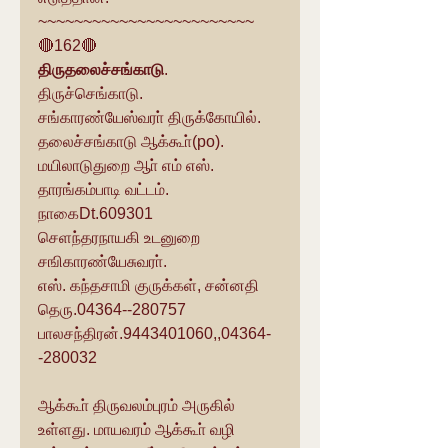
~~~~~~~~~~~~~~~~~~~~~~~~
🔴162🔴
திருதலைச்சங்காடு
.
திருச்செங்காடு.
சங்காரண்யேஸ்வரா் திருக்கோயில்.
தலைச்சங்காடு ஆக்கூா்(po). 
மயிலாடுதுறை ஆா் எம் எஸ்.
தாரங்கம்பாடி வட்டம்.
நாகைDt.609301
செளந்தரநாயகி உடனுறை 
சஙிகாரண்யேசுவரா்.
எஸ். கந்தசாமி குருக்கள், சன்னதி 
தெரு.04364--280757
பாலசந்திரன்.9443401060,,04364-
-280032
ஆக்கூா் திருவலம்புரம் அருகில் 
உள்ளது. மாயவரம் ஆக்கூா் வழி 