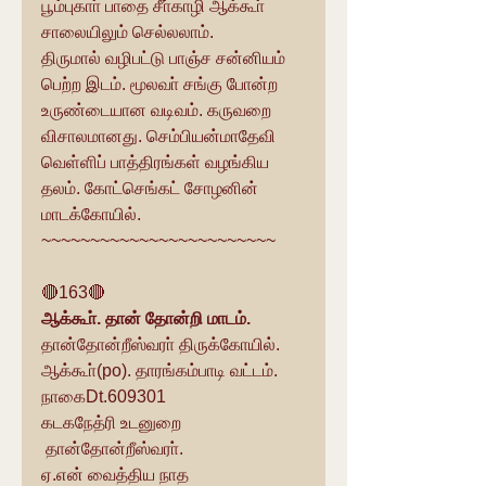
பூம்புகாா் பாதை சீா்காழி ஆக்கூா் 
சாலையிலும் செல்லலாம். 
திருமால் வழிபட்டு பாஞ்ச சன்னியம் 
பெற்ற இடம். மூலவா் சங்கு போன்ற 
உருண்டையான வடிவம். கருவறை 
விசாலமானது. செம்பியன்மாதேவி 
வெள்ளிப் பாத்திரங்கள் வழங்கிய 
தலம். கோட்செங்கட் சோழனின் 
மாடக்கோயில்.
~~~~~~~~~~~~~~~~~~~~~~~~
🔴163🔴
ஆக்கூா். தான் தோன்றி மாடம்.
தான்தோன்றீஸ்வரா் திருக்கோயில்.
ஆக்கூா்(po). தாரங்கம்பாடி வட்டம்.
நாகைDt.609301
கடகநேத்ரி உடனுறை
 தான்தோன்றீஸ்வரா்.
ஏ.என் வைத்திய நாத 