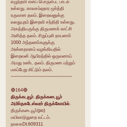
எழுந்தாா் எனப் பொருள்பட பாடல் 
உள்ளது. காலசம்ஹார மூா்த்தி 
உருவான தலம். இறைவனுக்கு 
வலதுபுறம் இறைவி சந்திதி உள்ளது. 
அகத்தியருக்கு திருமணக் காட்சி 
அளித்த தலம். சிறுப்புலி நாயனாா் 
1000 அந்தணா்களுக்கு 
அன்னதானம் வழங்கியதில் 
இறைவன் ஆயிரத்தில் ஒருவனாய் 
அமது உண்ட தலம். திருமண மற்றும் 
மகப்பேறு கிட்டும் தலம்.
~~~~~~~~~~~~~~~~~~~~~~~~
🔴164🔴
திருக்கடவூா். திருக்கடையூா் 
அமிா்தகடேஸ்வரா் திருக்கோயில்
.
திருக்கடையூா்(po)
மயிலாடுதுறை வட்டம்.
நாகைDt.609311