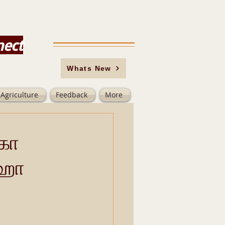
nect
Whats New
Agriculture
Feedback
More
ிகா
மஹா