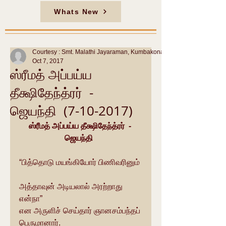
Whats New
Courtesy : Smt. Malathi Jayaraman, Kumbakonam
Oct 7, 2017
ஸ்ரீமத் அப்பய்ய
தீக்ஷிதேந்த்ரர் -
ஜெயந்தி (7-10-2017)
ஸ்ரீமத் அப்பய்ய தீக்ஷிதேந்த்ரர்  - 
ஜெயந்தி  
“பித்தொடு மயங்கியோர் பிணிவரினும்
அத்தாவுன் அடியலால் அரற்றாது 
என்நா”
என அருளிச் செய்தார் ஞானசம்பந்தப் 
பெருமானார். 