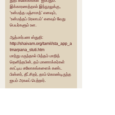
துதி சுலோகங்கள்’ ஐம்பதும். 
இக்காரணத்தால் இந்நூலுக்கு, 
‘உன்மத்த பஞ்சாசத்’ எனவும், 
‘உன்மத்தப் பிரலாபம்’ எனவும் வேறு 
பெயர்களும் உள.
ஆத்மார்பண ஸ்துதி:
http://shaivam.org/tamil/sta_app_a
tmarpana_stuti.htm
மாற்று மருந்தால் பித்தம் மாறித் 
தெளிந்தபின், தம் மாணாக்கர்கள் 
காட்டிய சுலோகங்களைக் கண்ட 
பின்னர், தீட்சிதர், தாம் கொண்டிருந்த 
ஐயம் அகலப் பெற்றார்.
“உண்டியிற் பட்டினி நோயிலுறக்கத்தில் 
– ஐவர் கொண்டியில்” பட்டபோதும், 
சாம் அன்றும் சங்கரனை நம் மனம் 
மறவாது எனத் தைரியம் கொண்டார்.