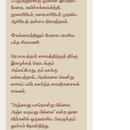
👉🏽நூற்றுநான்கு நூல்கள் இயற்றிய 
மேதை. கவிச்சக்கரவர்த்தி. 
நூலாசிரியர், உரையாசிரியர் முதலிய 
ஆசிரியத் தன்மை நிறைந்தவர். 
🌻எல்லாவற்றினும் மேலாக பரமசிவ 
பக்த சிகாமணி.
பிற சமயத்தார் சைவத்திற்குத் தீங்கு 
இழைக்கத் தொடங்கும் 
அவ்வப்போது, தம் வாக்கு 
வல்லபத்தால், அவர்களை வென்று 
சைவப் பயிர் வளர்த்த வைதிகசைவக் 
காவலர்.
“அஞ்சுவது யாதொன்று மில்லை; 
அஞ்ச வருவது மில்லை” என்ற ஞான 
வீரர்களில் ஒருவராகிய அவருக்கும் 
ஓரச்சம் தோன்றிற்று. 