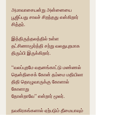
அமாவாசையன்று அன்னையை 
பூஜிப்பது சாலச் சிறந்தது என்கிறார் 
சித்தர்.
இத்திருத்தலத்தில் உள்ள 
தட்சிணாமூர்த்தி சற்று வலதுபுறமாக 
திரும்பி இருக்கிறார்.
‘‘வலப்புறமே வதனங்காட்டு மண்ணல் 
தென்திசைக் கோன் தம்மை மதியிலா
திதி தொழுவாருக்கு கோளால் 
கோளாறு
தோன்றாவே’’ என்றார் மூலர்.
நவகிரகங்களால் ஏற்படும் தீமையாவும் 
விலக, எந்த பாவத்துக்கும் 
விமோசனம் காண, இங்கு கோயில் 
கொண்டுள்ள தட்சிணாமூர்த்தியை 