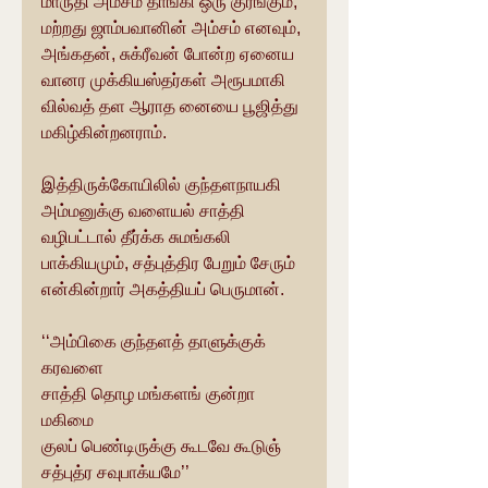
மாருதி அம்சம் தாங்கி ஒரு குரங்கும், 
மற்றது ஜாம்பவானின் அம்சம் எனவும், 
அங்கதன், சுக்ரீவன் போன்ற ஏனைய 
வானர முக்கியஸ்தர்கள் அரூபமாகி 
வில்வத் தள ஆராத னையை பூஜித்து 
மகிழ்கின்றனராம்.
இத்திருக்கோயிலில் குந்தளநாயகி 
அம்மனுக்கு வளையல் சாத்தி 
வழிபட்டால் தீர்க்க சுமங்கலி 
பாக்கியமும், சத்புத்திர பேறும் சேரும் 
என்கின்றார் அகத்தியப் பெருமான்.
‘‘அம்பிகை குந்தளத் தாளுக்குக் 
கரவளை
சாத்தி தொழ மங்களங் குன்றா 
மகிமை
குலப் பெண்டிருக்கு கூடவே கூடுஞ்
சத்புத்ர சவுபாக்யமே’’