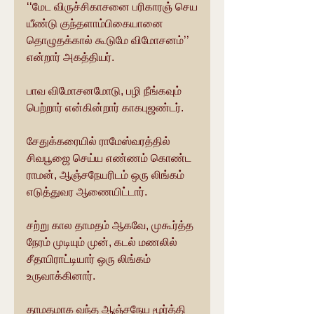
‘‘மேட விருச்சிகாசனை பரிகாரஞ் செய
யீண்டு குந்தளாம்பிகையானை
தொழுதக்கால் கூடுமே விமோசனம்’’ 
என்றார் அகத்தியர்.
பாவ விமோசனமோடு, பழி நீங்கவும் 
பெற்றார் என்கின்றார் காகபுஜண்டர்.
சேதுக்கரையில் ராமேஸ்வரத்தில் 
சிவபூஜை செய்ய எண்ணம் கொண்ட 
ராமன், ஆஞ்சநேயரிடம் ஒரு லிங்கம் 
எடுத்துவர ஆணையிட்டார்.
சற்று கால தாமதம் ஆகவே, முகூர்த்த 
நேரம் முடியும் முன், கடல் மணலில் 
சீதாபிராட்டியார் ஒரு லிங்கம் 
உருவாக்கினார்.
தாமதமாக வந்த ஆஞ்சநேய மூர்த்தி 