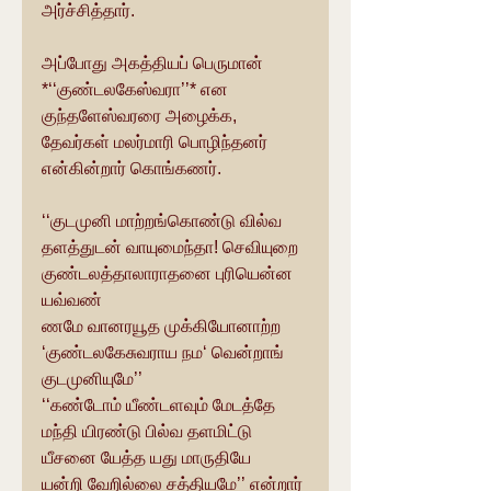
அர்ச்சித்தார்.
அப்போது அகத்தியப் பெருமான் 
*‘‘குண்டலகேஸ்வரா’’* என 
குந்தளேஸ்வரரை அழைக்க, 
தேவர்கள் மலர்மாரி பொழிந்தனர் 
என்கின்றார் கொங்கணர்.
‘‘குடமுனி மாற்றங்கொண்டு வில்வ
தளத்துடன் வாயுமைந்தா! செவியுறை
குண்டலத்தாலாராதனை புரியென்ன 
யவ்வண்
ணமே வானரயூத முக்கியோனாற்ற
‘குண்டலகேசுவராய நம‘ வென்றாங் 
குடமுனியுமே’’  
‘‘கண்டோம் யீண்டளவும் மேடத்தே
மந்தி யிரண்டு பில்வ தளமிட்டு
யீசனை யேத்த யது மாருதியே
யன்றி வேறில்லை சத்தியமே’’ என்றார் 