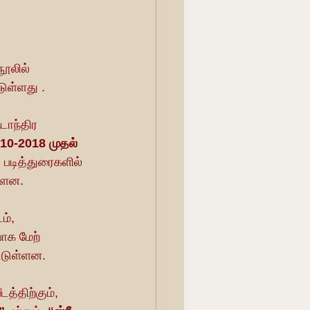
ூலில் 
டுள்ளது .
ாந்திர 
10-2018 முதல் 
படித்துரைகளில் 
்ளன.
ம், 
பாக மேற் 
்டுள்ளன.
த்திற்கும், 