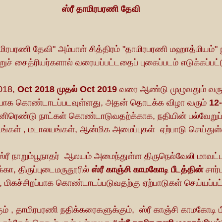
ஸ்ரீ தாமிரபரணி தேவி
ிரபரணி தேவி" அம்பாள் சித்திரம் "தாமிரபரணி மஹாத்மியம்" ந
ுச் சைத்ரியர்களால் வரையப்பட்டதைப் புகைப்படம் எடுக்கப்பட்
018, 
Oct 2018 முதல் Oct 2019 
வரை ஆண்டு முழுவதும் வருட
பாக கொண்டாடப்படவுள்ளது, அதன் தொடக்க விழா வரும் 
12-
்னிரெண்டு நாட்கள் கொண்டாடுவதற்க்காக, நதியின் பல்வேறுப் 
கள் , மடாலயங்கள், ஆன்மிக அமைப்புகள்  ஏற்பாடு செய்துள
்ற ஸ்ரீ நாறும்பூநாதர்  ஆலயம் அமைந்துள்ள திருநெல்வேலி மாவட்ட
்கா, திருப்புடைமருதூரில் 
ஸ்ரீ காஞ்சி காமகோடி பீடத்தின்
 சார்
 மிகச்சிறப்பாக கொண்டாடப்படுவதற்கு ஏற்பாடுகள் செய்யப்பட
ம் , தாமிரபரணி நதிக்கரைகளுக்கும்,  ஸ்ரீ காஞ்சி காமகோடி பீட