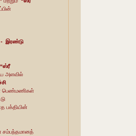
”
 மற்றும் 
 “ஸ்ரீ 
பின் 
 -  இரண்டு 
“ஸ்ரீ 
ிய அளவில் 
்சி
ன் பெண்மணிகள்  
டு 
த பக்தியின் 
ண சம்பந்தமானத் 