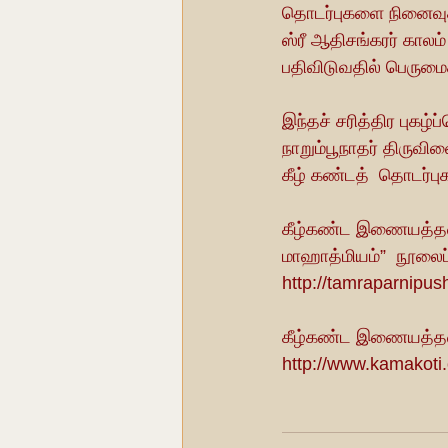
தொடர்புகளை நினைவுக
ஸ்ரீ ஆதிசங்கரர் காலம
பதிவிடுவதில் பெருமை
இந்தச் சரித்திர புகழ்
நாறும்பூநாதர் திருவ
கீழ் கண்டத்  தொடர்புக
கீழ்கண்ட இணையத்தள ம
மாஹாத்மியம்”  நூலைப
http://tamraparnipu
கீழ்கண்ட இணையத்தள ம
http://www.kamakoti