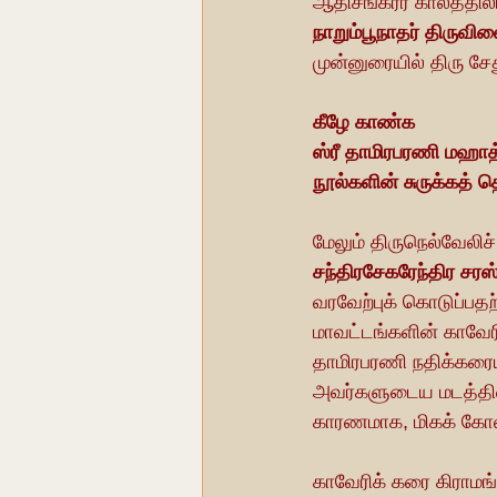
ஆதிசங்கரர் காலத்தில
நாறும்பூநாதர் திருவி
முன்னுரையில் திரு சேத
கீழே காண்க
ஸ்ரீ தாமிரபரணி மஹாத்ம
நூல்களின் சுருக்கத் த
மேலும் திருநெல்வேலிச்
சந்திரசேகரேந்திர சரஸ
வரவேற்புக் கொடுப்பதற
மாவட்டங்களின் காவேர
தாமிரபரணி நதிக்கரையி
அவர்களுடைய மடத்தின் 
காரணமாக, மிகக் கோலா
காவேரிக் கரை கிராமங்