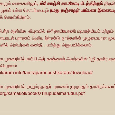
ூறும் வகைகளிலும்
, ஸ்ரீ காஞ்சி காமகோடி பீடத்திற்கும்
 திருந
் முதல் உள்ள தொடர்பையும் 
நமது தஞ்சாவூர் பரம்பரை இணையத
க் கொள்கிறோம்.
ப்பெற்ற ஆன்மிக  விழாவில் ஸ்ரீ தாமிரபரணி மஹாத்
மி
யம் மற்றும் 
ிளையாடல் புராணம் ஆகிய இரண்டு நூல்களின் முழுமையான மூ
ளில் அன்பர்கள் கண்டு , பார்த்து அனுபவிக்கலாம்.
ுகவரியில் ஸ்ரீ பி.ஆர் கண்ணன் அவர்களின் “ஶ்ரீ தாமிரபர
்பெறலாம்
shkaram.info/tamraparni-pushkaram/download/
ுகவரியில் நாறும்பூநாதர்  புராணம் முழுவதும் தரவிறக்கலாம
.org/kamakoti/books/Tirupudaimarudur.pdf