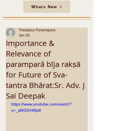
Whats New
Thanjavur Paramapara
Jan 29
Importance &
Relevance of
paramparā bīja rakṣā
for Future of Sva-
tantra Bhārat:Sr. Adv. J
Sai Deepak
https://www.youtube.com/watch?
v=_aM33rHt8p8