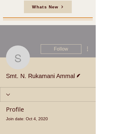
Whats New
More actions
Follow
Smt. N. Rukamani Amm
Writer
Smt. N. Rukamani Ammal
Profile
Join date: Oct 4, 2020