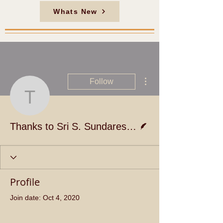
Whats New
More actions
Follow
Thanks to Sri S. Sundare
Writer
Thanks to Sri S. Sundaresan for sharing this
Profile
Join date: Oct 4, 2020