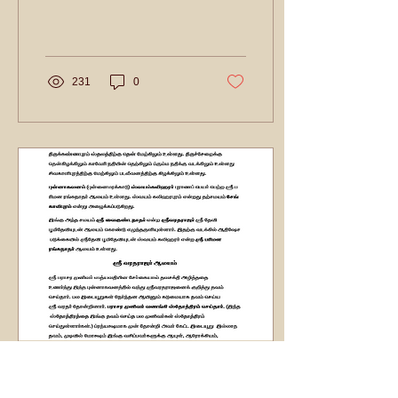
231
0
Mar 31, 2015
∙
1
min