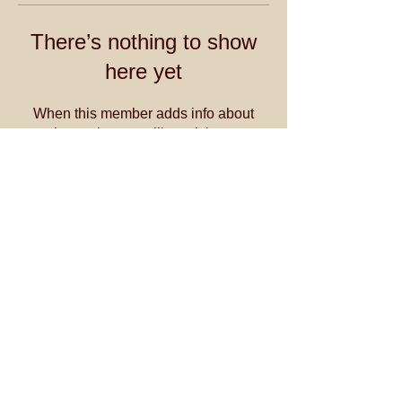
There’s nothing to show
here yet
When this member adds info about
themselves, you’ll see it here.
Contact us @
thanjavurparamparai@gmail.com