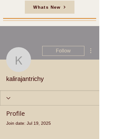
Whats New
More actions
Follow
kalirajantrichy
kalirajantrichy
Profile
Join date: Jul 19, 2025