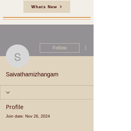
Whats New
More actions
Follow
Saivathamizhangam
Saivathamizhangam
Profile
Join date: Nov 26, 2024