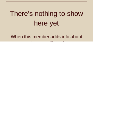
There’s nothing to show
here yet
When this member adds info about
themselves, you’ll see it here.
Contact us @
thanjavurparamparai@gmail.com