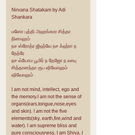
Nirvana Shatakam by Adi 
Shankara
மனோ புத்தி அஹங்கார சித்தா 
நினாஹம்
நச ஸ்ரோத்ர ஜிஹ்வே நச க்ஹ்ரா ந 
நேத்ரே
நச வ்யோம பூமிர் ந தேஜோ ந வாயு
சித்தானந்தா ரூப ஷிவோஹம் 
ஷிவோஹம்
I am not mind, intellect, ego and 
the memory.I am not the sense of 
organs(ears,tongue,nose,eyes 
and skin). I am not the five 
elements(sky, earth,fire,wind and 
water). I am supreme bliss and 
pure consciousness, I am Shiva, I 