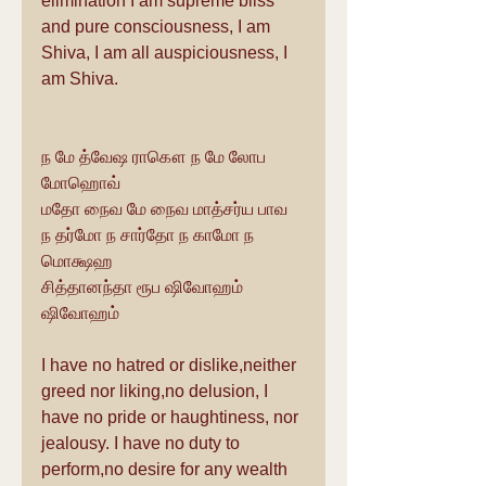
elimination I am supreme bliss 
and pure consciousness, I am 
Shiva, I am all auspiciousness, I 
am Shiva. 
ந மே த்வேஷ ராகௌ ந மே லோப 
மோஹொவ்
மதோ நைவ மே நைவ மாத்சர்ய பாவ
ந தர்மோ ந சார்தோ ந காமோ ந 
மொக்ஷஹ
சித்தானந்தா ரூப ஷிவோஹம் 
ஷிவோஹம்
I have no hatred or dislike,neither 
greed nor liking,no delusion, I 
have no pride or haughtiness, nor 
jealousy. I have no duty to 
perform,no desire for any wealth 