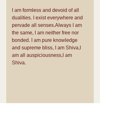
I am formless and devoid of all 
dualities. I exist everywhere and 
pervade all senses.Always I am 
the same, I am neither free nor 
bonded. I am pure knowledge 
and supreme bliss, I am Shiva,I 
am all auspiciousness,I am 
Shiva.