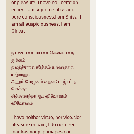
or pleasure. I have no liberation 
either. I am supreme bliss and 
pure consciousness,I am Shiva, I 
am all auspiciousness, I am 
Shiva.
ந புண்யம் ந பாபம் ந சௌக்யம் ந 
துக்கம்
ந மந்த்ரோ ந தீர்த்தம் ந வேதோ ந 
யஜ்னஹா
அஹம் போஜனம் நைவ போஜ்யம் ந 
போக்தா
சித்தானந்தா ரூப ஷிவோஹம் 
ஷிவோஹம்
I have neither virtue, nor vice.Nor 
pleasure or pain, I do not need 
mantras,nor pilgrimages.nor 