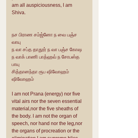
am all auspiciousness, I am 
Shiva.
நச பிராண சம்ஜ்னோ ந வை பஞ்ச 
வாயு
ந வா சப்த தாதூர் ந வா பஞ்ச கோஷ
ந வாக் பாணி பாத்ஹவ் ந சோபஸ்த 
பாயு
சித்தானந்தா ரூப ஷிவோஹம் 
ஷிவோஹம்
I am not Prana (energy) nor five 
vital airs nor the seven essential 
material,nor the five sheaths of 
the body. I am not the organ of 
speech, nor hand nor the leg,nor 
the organs of procreation or the 