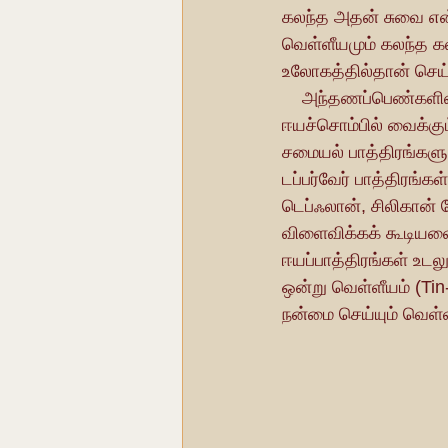
கலந்த அதன் சுவை என்ற
வெள்ளீயமும் கலந்த 
உலோகத்தில்தான் செய்ய
    அந்தணப்பெண்களின்  திருமணச் சீர் வரிசையில் ஈயச்சொம்பு கட்டாயமாக இடம் பெற்றிருக்கும். 
ஈயச்சொம்பில் வைக்கும
சமையல் பாத்திரங்களுக
டப்பர்வேர் பாத்திரங்
டெப்ஃலான், சிலிகான் ப
விளைவிக்கக் கூடியவை
ஈயப்பாத்திரங்கள் உட
ஒன்று வெள்ளீயம் (Tin
நன்மை செய்யும் வெள்ள