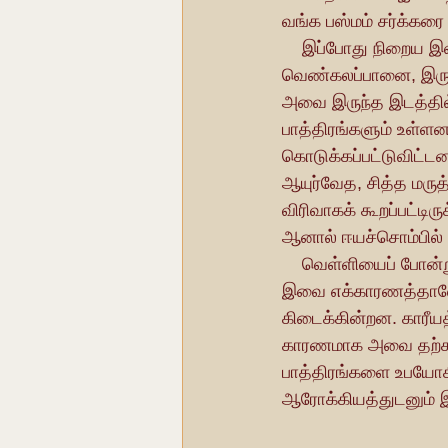
வங்க பஸ்மம் சர்க்கரை
    இப்போது நிறைய இளம் பெண்கள் தங்கள் முன்னோர்கள் வழி வழியாக உபயோகித்து வந்த, 
வெண்கலப்பானை, இரும்
அவை இருந்த இடத்தில் இ
பாத்திரங்களும் உள்ள
கொடுக்கப்பட்டுவிட்டன
ஆயுர்வேத, சித்த மருத
விரிவாகக் கூறப்பட்டிர
ஆனால் ஈயச்சொம்பில் 
    வெள்ளியைப் போன்று இருக்கும் ஈயப்பாத்திரங்கள் பல அழகான வடிவங்களில் தயாரிக்கப்படுகிறது. 
இவை எக்காரணத்தாலோ 
கிடைக்கின்றன. காரீயத்
காரணமாக அவை தற்சமய
பாத்திரங்களை உபயோகி
ஆரோக்கியத்துடனும் 