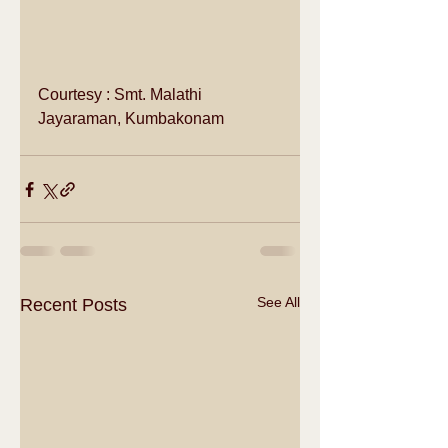
Courtesy : Smt. Malathi 
Jayaraman, Kumbakonam
See All
Recent Posts