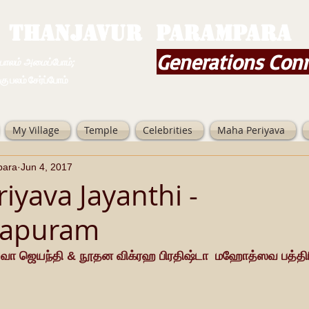
THANJAVUR PARAMPARA
Generations Con
ம் அமைப்போம்;
 சேர்ப்போம்
My Village
Temple
Celebrities
Maha Periyava
para
Jun 4, 2017
iyava Jayanthi -
japuram
வா ஜெயந்தி & நூதன விக்ரஹ பிரதிஷ்டா  மஹோத்ஸவ பத்தி