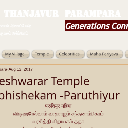
THANJAVUR PARAMPARA
Generations Con
ம் அமைப்போம்;
 சேர்ப்போம்
My Village
Temple
Celebrities
Maha Periyava
para
Aug 12, 2017
reshwarar Temple
hishekam -Paruthiyur
परुतियुर महिमा
விஷஹரேஸ்வரம் வரதராஜம் சந்தனாம்பிகாம்
வரசித்தி விநாயகம் ததா