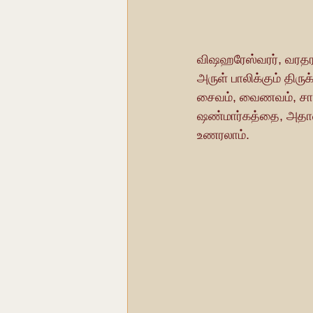
விஷஹரேஸ்வரர், வரதராஜ
அருள் பாலிக்கும் திர
சைவம், வைணவம், சாக
ஷண்மார்கத்தை, அதாவத
உணரலாம்.