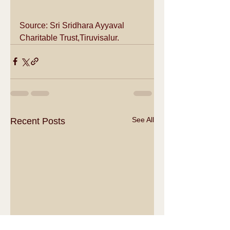
Source: Sri Sridhara Ayyaval  
Charitable Trust,Tiruvisalur.
See All
Recent Posts