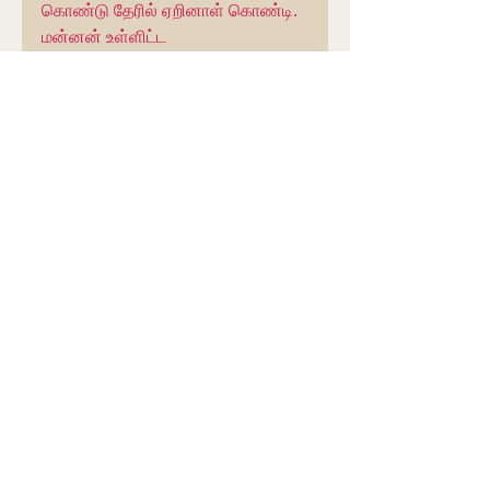
கொண்டு தேரில் ஏறினாள் கொண்டி. 
மன்னன் உள்ளிட்ட
சகலரும் ஈசனோடு கொண்டியையும் 
வணங்கினார்கள். அவள் எதையும் 
கண்டு கொள்ளும் நிலையிலில்லை. 
சிந்தையெல்லாம் சிவனில் 
ஊறிக்கிடந்தது. சிவபதத்தை 
அடையப்போகும் நேரத்திலேயே மனம் 
ஆழ்ந்திருந்தது. "ஐயா 
தியாகேசா,இந்த
எளியவளுக்கு இத்தனை 
பாக்கியமா... எளியோர்க்கு 
எளியோனே, எந்த ஊரில் நான் 
அவமானப்பட்டேனோ அந்த ஊரிலேயே 
என்னைத்  தேரேறி வரச்செய்து  
ஆட்கொண்டாயே,