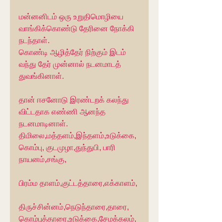
மன்னனிடம் ஒரு உறுதிமொழியை 
வாங்கிக்கொண்டு தேரினை நோக்கி 
நடந்தாள்.
கொண்டி ஆழித்தேர் நிற்கும் இடம் 
வந்து தேர் முன்னால் நடனமாடத் 
துவங்கினாள்.
தான் ஈசனோடு இரண்டறக் கலந்து 
விட்டதாக எண்ணி ஆனந்த 
நடனமாடினாள்.
திமிலை,மத்தளம்,இந்தளம்,உடுக்கை,
கொம்பு, குடமுழா,துந்துபி, பாரி 
நாயனம்,சங்கு,
பிரம்ம தாளம்,குட்டத்தாரை,எக்காளம், 
திருச்சின்னம்,நெடுந்தாரை,தாரை,
கொம்புத்தாரை,உடுக்கை,சேமக்கலம்,