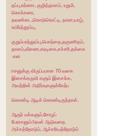
தப்பு,கர்ணா, குழித்தாளம், உறுமி, 
கொக்கரை, 
தவண்டை,கொடுகொட்டி, நகரா,யாழ், 
உயிர்த்தூம்பு,
குறும்பரந்தூம்பு,மொந்தை,தகுணிதம்,
தாளம்,வீணை,கரடிகை,சச்சரி,தக்கை
 என
ஈசனுக்கு விருப்பமான 70 வகை 
இசைக்கருவி களும் இசைக்க, 
அவற்றின் அதிர்வுகளுக்கேற்ப
கொண்டி ஆடிக் கொண்டிருந்தாள்.
ஆரூர் மக்களும்,சோழப் 
பேரரசனும்அவள் ஆடுவதை 
அச்சத்தோடும், ஆச்சரியத்தோடும்