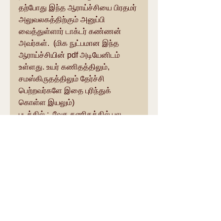
தற்போது இந்த ஆராய்ச்சியை பிரதமர் 
அலுவலகத்திற்கும் அனுப்பி 
வைத்துள்ளார் டாக்டர் கண்ணன் 
அவர்கள்.  (மிக நுட்பமான இந்த 
ஆராய்ச்சியின் pdf அடியேனிடம் 
உள்ளது. உயர் கணிதத்திலும், 
சமஸ்கிருதத்திலும் தேர்ச்சி 
பெற்றவர்களே இதை புரிந்துக் 
கொள்ள இயலும்)
படத்தில் :  வேத கணிதத்தில் பல 
வெளிப்பாடுகளுக்காக, 'அபிநவ 
ஆர்யபட்டா' எனும் விருதை 
மந்திராலயா சுவாமிகளிடம் இருந்து 
பெறும் டாக்டர் N.கண்ணன் அவர்கள்.
சர்வம் கிருஷ்ணார்ப்பணம்