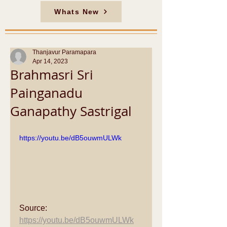
Whats New
Thanjavur Paramapara
Apr 14, 2023
Brahmasri Sri
Painganadu
Ganapathy Sastrigal
https://youtu.be/dB5ouwmULWk
Source: 
https://youtu.be/dB5ouwmULWk