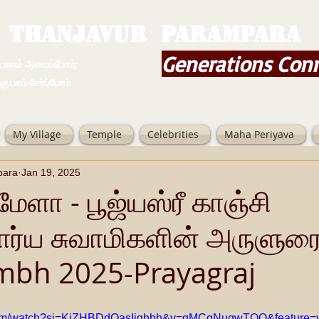
THANJAVUR PARAMPARA
Generations Con
ம் அமைப்போம்;
 சேர்ப்போம்
My Village
Temple
Celebrities
Maha Periyava
para
Jan 19, 2025
மேளா - பூஜ்யஸ்ரீ காஞ்சி
ார்ய சுவாமிகளின் அருளுரை
bh 2025-Prayagraj
.com/watch?si=KjZHBDdOasIighbh&v=qMCqNuqwTOQ&feature=y