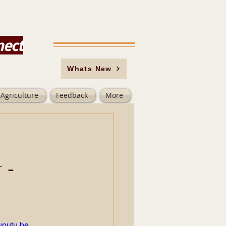
nect
Whats New
Agriculture
Feedback
More
 -
outu.be