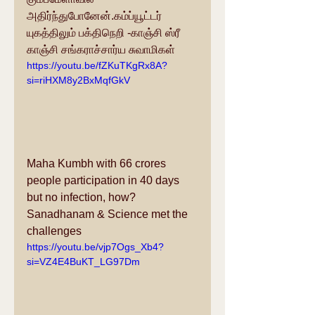
அதிர்ந்துபோனேன்.கம்ப்யூட்டர் 
யுகத்திலும் பக்திநெறி -காஞ்சி ஸ்ரீ 
காஞ்சி சங்கராச்சார்ய சுவாமிகள்
https://youtu.be/fZKuTKgRx8A?
si=riHXM8y2BxMqfGkV
Maha Kumbh with 66 crores 
people participation in 40 days 
but no infection, how? 
Sanadhanam & Science met the 
challenges
https://youtu.be/vjp7Ogs_Xb4?
si=VZ4E4BuKT_LG97Dm