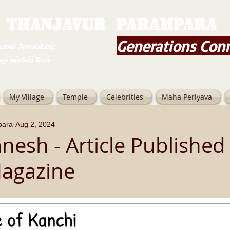
THANJAVUR PARAMPARA
Generations Con
ம் அமைப்போம்;
 சேர்ப்போம்
My Village
Temple
Celebrities
Maha Periyava
para
Aug 2, 2024
nesh - Article Published 
Magazine