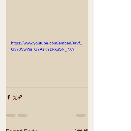
https://www.youtube.com/embed/Xrvf1
Gv70Vw?si=G7AsKYzRkuSN_7XY
See All