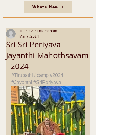
Whats New
Thanjavur Paramapara
Mar 7, 2024
Sri Sri Periyava
Jayanthi Mahothsavam
- 2024
#Tirupathi
#camp
#2024
#Jayanthi
#SriPeriyava