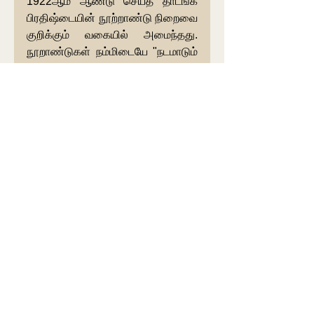
1922ஆம் ஆண்டு செய்த தாடங்க 
பிரதிஷ்டையின் நூற்றாண்டு நிறைவை 
குறிக்கும் வகையில் அமைந்தது. 
நூறாண்டுகள் நம்மிடையே "நடமாடும் 
தெய்வமாக" வாழ்ந்து, தமது தபோ 
பலத்தால் ஆன்மீக சாதனைகள் புரிந்த 
ஸ்ரீ மஹா பெரியவாளின் கருணையை 
இப்படம் வெளிப்படுத்துகிறது.
"தவ ஜனனி தாடங்க மஹிமா" என்ற 
சௌந்தர்ய லஹரி வாசகத்துடன் 
இப்படம் அச்சிடப்பட்டிருப்பது, அதன் 
பெருமையையும், பலன்களையும் 
மேலும் உயர்த்துகிறது.
காதணிகளின் பெருமை
சதாரா நகரில் மஹா பெரியவா 
முகாமிட்டிருந்தபோது, உச்சநீதிமன்ற 
நீதிபதி ஒருவர் தனது மனைவியுடன் 
அவரை தரிசிக்க வந்தார். அப்போது 
அவர், "பற்பல ஜாதிகளைச் சேர்ந்த 