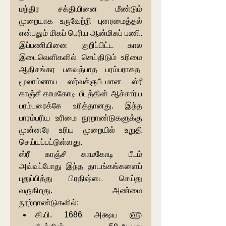
மந்திர சக்தியினை மீண்டும் 
முறையாக உருவேற்றி புனரமைத்தல் 
என்பதும் மிகப் பெரிய ஆன்மிகப் பணி. 
இப்பணியினை குறிப்பிட்ட கால 
இடைவெளிகளில் செய்திடும் உரிமை 
ஆதிசங்கர பகவத்பாத பரம்பராகத  
மூலாம்னாய ஸர்வக்ஞபீடமான ஸ்ரீ 
காஞ்சீ காமகோடி பீடத்தின் ஆச்சார்ய 
பரம்பரைக்கே உரித்தானது. இந்த 
பாரம்பரிய உரிமை நூறாண்டுகளுக்கு 
முன்னரே உரிய முறையில் உறுதி 
செய்யப்பட்டுள்ளது.
ஸ்ரீ காஞ்சீ காமகோடி பீடம் 
அவ்வப்போது இந்த தாடங்கங்களைப் 
புதுப்பித்து பிரதிஷ்டை செய்து 
வருகிறது. அண்மை 
நூற்றாண்டுகளில்:
கி.பி. 1686 அக்ஷய ௵ 