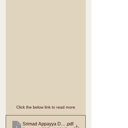
Click the below link to read more
Srimad Appayya Diskshitar-1982_text
.pdf