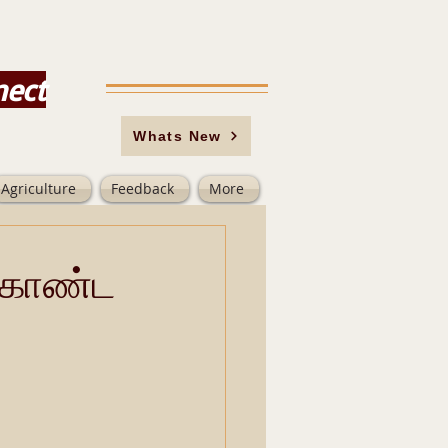
nect
Whats New
Agriculture
Feedback
More
 கொண்ட