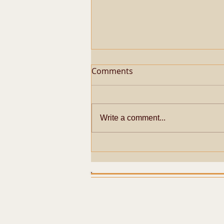
Comments
Write a comment...
Metaphysical Secrets of
Pazhayarai Vadathali
Dharmapureeswarar
Temple