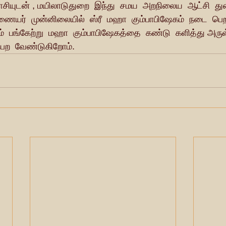
ாசியுடன் , மயிலாடுதுறை  இந்து  சமய  அறநிலைய  ஆட்சி  
ர்  முன்னிலையில்  ஸ்ரீ  மஹா  கும்பாபிஷேகம்  நடை  பெற 
்  பங்கேற்று  மஹா  கும்பாபிஷேகத்தை  கண்டு  களித்து அருள்
ெற  வேண்டுகிறோம்.