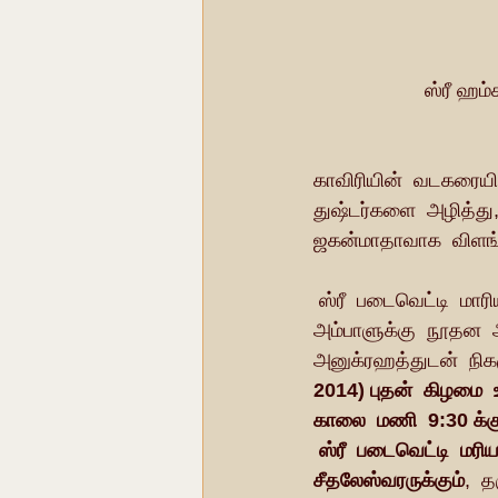
ஸ்ரீ ஹம
காவிரியின்  வடகரையில
துஷ்டர்களை  அழித்து,
ஜகன்மாதாவாக  விளங்க
 ஸ்ரீ  படைவெட்டி  மாரியம்மன் , சீதலேஸ்வரர்  ஆலயம்  திருப்பணியும் , ஸ்ரீ  ஹம்ச்வர்தனி  
அம்பாளுக்கு  நூதன  ஆல
அனுக்ரஹத்துடன்  நிக
2014) புதன்  கிழமை  உ
காலை  மணி  9:30 க்கு 
 ஸ்ரீ  படைவெட்டி  மர
சீதலேஸ்வரருக்கும்
,  