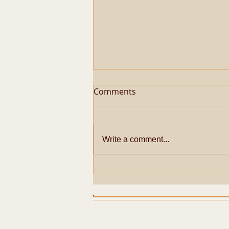
Comments
Write a comment...
Metaphysical Secrets of
Pazhayarai Vadathali
Dharmapureeswarar
Temple