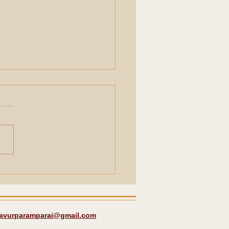
les around
bakonam a quick
rence.
javurparamparai@gmail.com