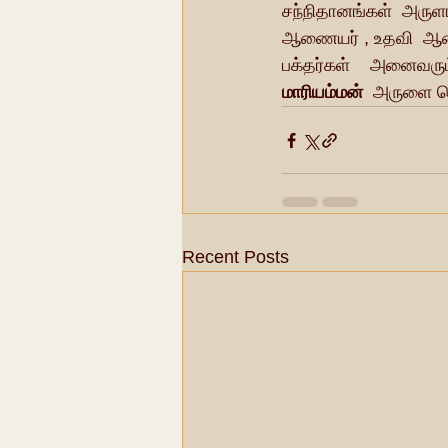
சந்நிதானங்கள்  அருள
ஆணையர் , உதவி  ஆணைய
பக்தர்கள்    அனைவரும
மாரியம்மன்
  அருளை ப
Recent Posts