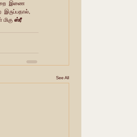
துறை  இணை  
 இருப்பதால், 
 மிகு 
ஸ்ரீ  
See All