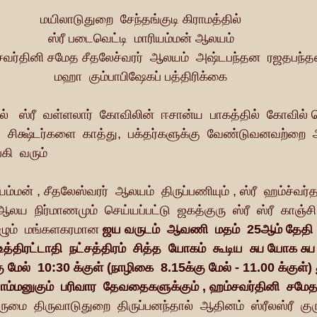
மயிலாடுதுறை  சேந்தங்குடி கிராமத்தில்  
ஸ்ரீ படைவெட்டி  மாரியம்மன் ஆலயம்  
்சவர்தினி சமேத சீதலேச்வரர்  ஆலயம்  அஷ்டபந்தன  ரஜதபந்த
மஹா  கும்பாபிஷேகப் பத்திரிக்கை  
்   ஸ்ரீ  வள்ளலார்  கோவிலின்  ஈசான்ய  பாகத்தில்  கோவில்
  சிக்ஷ்டர்களை  காத்து,  பக்தர்களுக்கு  வேண்டுவனவற்றை  
ி  வரும் 
ய  நிர்மாணமும்  செய்யப்பட்டு  ஜகத்குரு  ஸ்ரீ  ஸ்ரீ  காஞ்சி
ழும்  மங்களகரமான 
ஜய வருடம்  ஆவணி  மதம்  25ஆம் தேதி  (
த்திரட்டாதி  நட்சத்திரம்  சித்த  யோகம்  கூடிய  சுப யோக சுப 
மேல்  10:30 க்குள் (நாழிகை  8.15க்கு மேல் - 11.00 க்குள்)
ியாம்மனுகும்  பரிவார  தேவதைகளுக்கும் , ஹம்சவர்தினி  சமேத
தருமை  திருவாடுதுறை  திருப்பனந்தால்  ஆதினம்  ஸ்ரீலஸ்ரீ  க