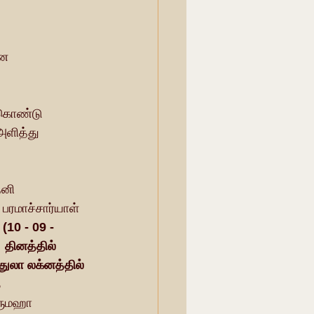
ன   
 கொண்டு   
அளித்து  
 பரமாச்சார்யாள்  
10 - 09 - 
 தினத்தில்  
 துலா லக்னத்தில் 
  
ுருமஹா  