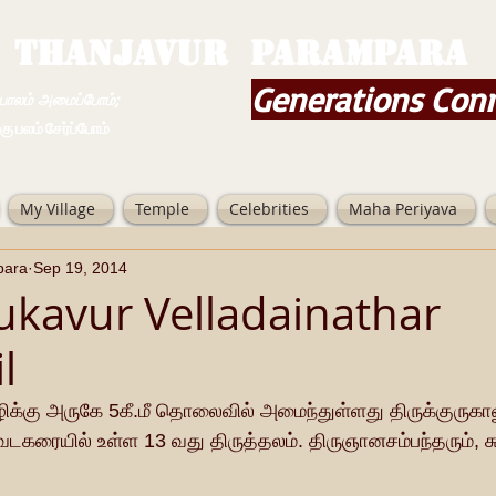
THANJAVUR PARAMPARA
Generations Con
ம் அமைப்போம்;
 சேர்ப்போம்
My Village
Temple
Celebrities
Maha Periyava
para
Sep 19, 2014
ukavur Velladainathar
l
ழிக்கு அருகே 5கீ.மீ தொலைவில் அமைந்துள்ளது திருக்குருகாவூ
வடகரையில் உள்ள 13 வது திருத்தலம். திருஞானசம்பந்தரும், சுந