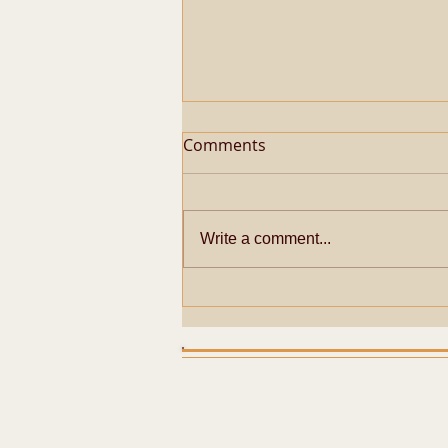
Comments
Write a comment...
Metaphysical Secrets of
Pazhayarai Vadathali
Dharmapureeswarar
Temple