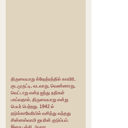
திருவையாறு க்ஷேத்ரத்தில் காவிரி, 
குடமுருட்டி, வடவாறு, வெண்ணாறு, 
வெட்டாறு என்ற ஐந்து நதிகள் 
பாய்வதால், திருவையாறு என்று 
பெயர் பெற்றது. 1942 ல் 
நடுக்காவேரியில் வசித்து வந்தது 
சின்னஸ்வாமி ஐயரின் குடும்பம். 
இறை பக்தி, ஆசார 