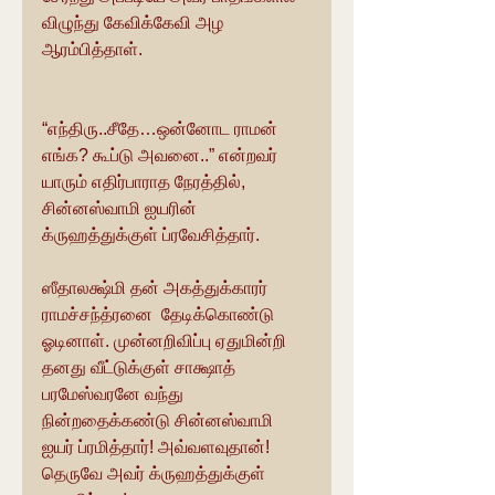
விழுந்து கேவிக்கேவி அழ 
ஆரம்பித்தாள்.
“எந்திரு..சீதே…ஒன்னோட ராமன் 
எங்க? கூப்டு அவனை..” என்றவர் 
யாரும் எதிர்பாராத நேரத்தில், 
சின்னஸ்வாமி ஐயரின் 
க்ருஹத்துக்குள் ப்ரவேசித்தார்.
ஸீதாலக்ஷ்மி தன் அகத்துக்காரர் 
ராமச்சந்த்ரனை  தேடிக்கொண்டு 
ஓடினாள். முன்னறிவிப்பு ஏதுமின்றி 
தனது வீட்டுக்குள் சாக்ஷாத் 
பரமேஸ்வரனே வந்து 
நின்றதைக்கண்டு சின்னஸ்வாமி 
ஐயர் ப்ரமித்தார்! அவ்வளவுதான்! 
தெருவே அவர் க்ருஹத்துக்குள்  