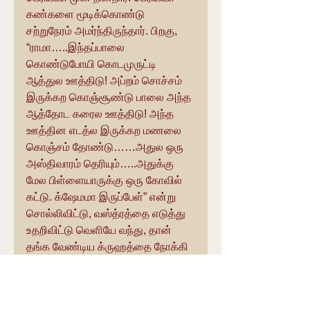
கண்களை மூடிக்கொண்டு 
சற்றுநேரம் அமர்ந்திருந்தார். பிறகு, 
“ராமா…..இந்தப்பாலை 
கொண்டுபோயி கொடமுருட்டி 
ஆத்துல ஊத்திடு! அப்றம் சொச்சம் 
இருக்கற கொஞ்சூண்டு பாலை அந்த 
ஆத்தோட கரைல ஊத்திடு! அந்த 
ஊத்தின எடத்ல இருக்கற மணலை  
கொஞ்சம் தோண்டு……அதுல ஒரு 
அஸ்திவாரம் தெரியும்…..அதுக்கு 
மேல பிள்ளையாருக்கு ஒரு கோவில் 
கட்டு. க்ஷேமமா இருப்பேள்” என்று 
சொல்லிவிட்டு, வஸ்த்ரத்தை எடுத்து 
உதறிவிட்டு வெளியே வந்து, தான் 
தங்க வேண்டிய க்ருஹத்தை நோக்கி 
நடந்தார்.  பெரியவா சொன்னபடி 
உடனே குடமுருட்டி ஆற்றுக்கு சென்று 
பாலை விட்டுவிட்டு, அதன் கரையில் 