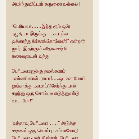
அமர்ந்துவிட்டார் கருணைவள்ளல் !
“பெரியவா……இந்த ரூம் ஒரே 
புழுதியா இருக்கு…..கூடத்ல 
ஒக்காந்துக்கோங்கோளேன்!” என்றார் 
ஐயர். இதற்குள் ஸீதாலக்ஷ்மி 
கணவனுடன் வந்து
பெரியவாளுக்கு நமஸ்காரம் 
பண்ணினாள். ராமா!…..ஒடனே போயி 
ஒங்காத்து பசுமாட்டுலேர்ந்து பால் 
கறந்து ஒரு சொம்புல எடுத்துண்டு 
வா…போ!”
“உத்தரவு பெரியவா……” அடுத்த 
க்ஷணம் ஒரு சொம்பு பசும்பாலோடு 
பெரியவா முன் நின்றார். பெரியவா 