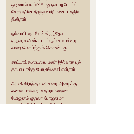
ஒடினால் நாம்??!! ஒருவாறு போய்ச் 
சேர்ந்தபின் தீர்த்தவாரி மண்டபத்தில் 
நின்றார்.
ஓ!ஷாமி ஷாமீ எங்கிருந்தோ 
குறவர்களின்கூட்டம் நம் சமயக்குர 
வரை மொய்த்துக் கொண்டது.
சாட்டாங்கூடையை மண் இல்லாத புல் 
தரயா பாத்து போடுங்கோ! என்றார்.
அருகிலிருந்த தனிகரை அழைத்து 
என்ன பாக்கற! சதப்ராம்ஹண 
போஜனம் குறவா போஜனமா 
முடிஞ்சுடுத்தேன்னா? ப்ராம்ஹணா 
குக்ஷிய ரொப்புன்னு உன்கிட்ட சொன் 
னேன், ஆனா குறவா குக்ஷியும் என் 
கண்ணுல பட்டுடுத்து! என்ன 
பண்றது, நானோ சந்யாசி! எனக்கு 