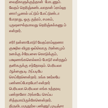
வைதீகாளுக்குத்தான்  போடணும். 
வேதம் தெரிஞ்சுண்டவாதான் ப்ராம்ஹ 
ணா! பூணல் மட்டும் போட்டுண்டா 
போறாது, ஒரு ருத்ரம், சமகம், 
புருஷஸுக்தமாவது தெரிஞ்சுக்கணு ம் 
என்றார்.
சரி! நன்னாபோடு! வேதப்ராம்ஹணா 
குக்ஷில விழற ஒவ்வொரு அன்னமும் 
உனக்கு ச்ரேயஸை கொடுக்கும், 
பக்ஷணங்களெல்லாம் போடு! என்றதும் 
தனிகருக்கு சந்தோஷம். பெரியவா 
ஆக்ஞைபடி அப்படியே 
செய்றேனென்றார். உங்க ஊர்லயே 
பண்ணப்போறயோ! என்றார் 
பெரியவா.பெரியவா எங்க உத்தரவு 
பண்றாளோ அங்கயே செய்ய 
சித்தமாயிருக்கேனென்றார். 
திருவிடமருதூர்ல பண்ணு! முடிஞ்சா 