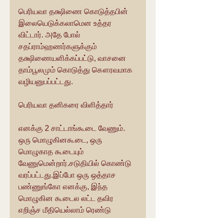
பெரியவா தக்ஷிணை கொடுத்தபின் 
இலையெடுக்கலாமென உத்தர 
விட்டார். அதே போல் 
சதப்ராம்ஹணர்களுக்கும் 
தக்ஷிணையளிக்கப்பட்டு, வாசனை 
தாம்பூலமும் கொடுத்து கௌரவமாக 
வழியனுபப்பட்டது.
பெரியவா தனிகரை விளித்தார்
எனக்கு 2 சாட்டாங்கூடை வேணும். 
ஒரு மொழுகினகூடை, ஒரு 
மொழுகாத கூடையும் 
வேணுமென்றார்.சடுதியில் கொண்டு 
வரப்பட்டது.இப்போ ஒரு ஒத்தாச 
பண்ணுங்கோ எனக்கு, இந்த 
மொழுகின கூடைல லட்ட தவிர 
எறிஞ்ச மீதியெல்லாம் ரெண்டு 