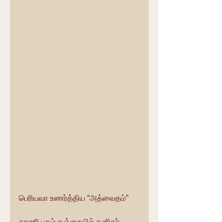
பெரியவா உணர்த்திய “அத்வைதம்”
தரணி புகழ் தஞ்சையில் தனிகர் 