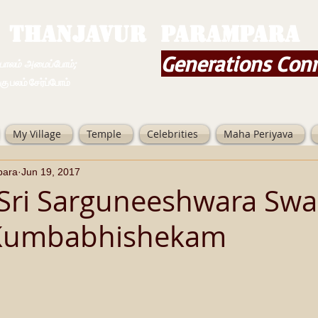
THANJAVUR PARAMPARA
Generations Con
ம் அமைப்போம்;
 சேர்ப்போம்
My Village
Temple
Celebrities
Maha Periyava
para
Jun 19, 2017
 Sri Sarguneeshwara Sw
Kumbabhishekam