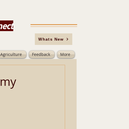
nect
Whats New
Agriculture
Feedback
More
amy