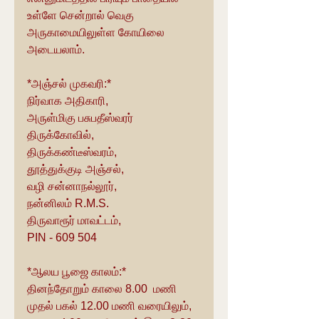
உள்ளே சென்றால் வெகு 
அருகாமையிலுள்ள கோயிலை 
அடையலாம்.
*அஞ்சல் முகவரி:*
நிர்வாக அதிகாரி,
அருள்மிகு பசுபதீஸ்வரர் 
திருக்கோவில்,
திருக்கண்டீஸ்வரம்,
தூத்துக்குடி அஞ்சல்,
வழி சன்னாநல்லூர்,
நன்னிலம் R.M.S.
திருவாரூர் மாவட்டம்,
PIN - 609 504
*ஆலய பூஜை காலம்:*
தினந்தோறும் காலை 8.00  மணி 
முதல் பகல் 12.00 மணி வரையிலும், 