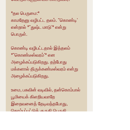
*தல பெருமை:*
காமதேனு வழிபட்ட தலம். "கொண்டி' 
என்றால் *"துஷ்ட மாடு'* என்று 
பொருள்.
கொண்டி வழிபட்டதால் இத்தலம் 
*"கொண்டீஸ்வரம்'* என 
அழைக்கப்படுகிறது. தற்போது 
மக்களால் திருக்கண்டீஸ்வரம் என்று 
அழைக்கப்படுகிறது.
உமை, பசுவின் வடிவில், தன்கொம்பால் 
பூமியைக் கிளறியவாறே 
இறைவனைத் தேடிவந்தபோது, 
கொம்புப்பட்டுக் குருதி பெருகி 
இறைவன் வெளிப்பட்டார். 