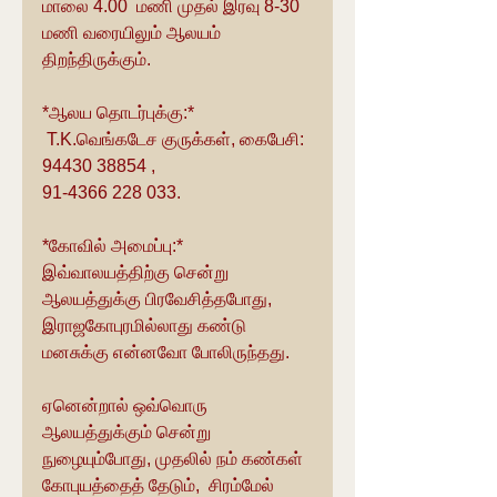
மாலை 4.00  மணி முதல் இரவு 8-30 
மணி வரையிலும் ஆலயம் 
திறந்திருக்கும்.
*ஆலய தொடர்புக்கு:*
 T.K.வெங்கடேச குருக்கள், கைபேசி: 
94430 38854 ,
91-4366 228 033.
*கோவில் அமைப்பு:* 
இவ்வாலயத்திற்கு சென்று 
ஆலயத்துக்கு பிரவேசித்தபோது,  
இராஜகோபுரமில்லாது கண்டு 
மனசுக்கு என்னவோ போலிருந்தது.
ஏனென்றால் ஒவ்வொரு 
ஆலயத்துக்கும் சென்று 
நுழையும்போது, முதலில் நம் கண்கள் 
கோபுயத்தைத் தேடும்,  சிரம்மேல் 