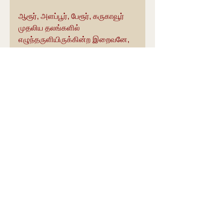
ஆரூர், அளப்பூர், பேரூர், கருகாவூர் 
முதலிய தலங்களில் 
எழுந்தருளியிருக்கின்ற இறைவனே, 
அமுதம் போல்பவனே, பிறவாத 
நெறியை உடையவனே, நீயே 
இந்நிலவுலகில் நிறைந்துள்ள 
பலராலும் பரவப்படுபவன். 
கடலின் சீற்றத்தால் இக்கோவில் 
மேலும் மேலும் பழுதடைவதைத் 
தடுக்கும் பொருட்டு இந்து சமய 
அறநிலையத் துறை கோயிலை 
ஒட்டியும், கடலுக்குள் ஐம்பது  மீட்டர் 
நீளத்திற்கு கருங்கல்கள் கொட்டும் 
பணியை செய்துள்ளது.
கோயிலின் பின்புறம் பல சன்னதிகள் 
அமைக்கும் பணிகள் 