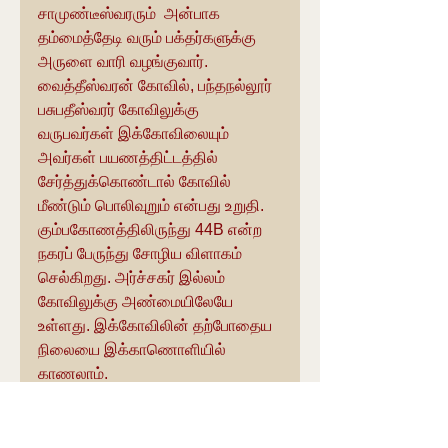
சாமுண்டீஸ்வரரும்  அன்பாக    
தம்மைத்தேடி வரும் பக்தர்களுக்கு 
அருளை வாரி வழங்குவார். 
வைத்தீஸ்வரன் கோவில், பந்தநல்லூர் 
பசுபதீஸ்வரர் கோவிலுக்கு 
வருபவர்கள் இக்கோவிலையும் 
அவர்கள் பயணத்திட்டத்தில் 
சேர்த்துக்கொண்டால் கோவில் 
மீண்டும் பொலிவுறும் என்பது உறுதி. 
கும்பகோணத்திலிருந்து 44B என்ற 
நகரப் பேருந்து சோழிய விளாகம் 
செல்கிறது. அர்ச்சகர் இல்லம் 
கோவிலுக்கு அண்மையிலேயே 
உள்ளது. இக்கோவிலின் தற்போதைய 
நிலையை இக்காணொளியில் 
காணலாம்.
https://www.youtube.com/watch?
v=v1TPpIucemU