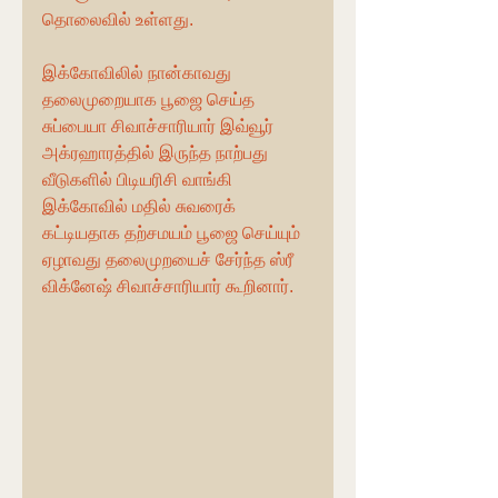
தொலைவில் உள்ளது. 
இக்கோவிலில் நான்காவது 
தலைமுறையாக பூஜை செய்த 
சுப்பையா சிவாச்சாரியார் இவ்வூர் 
அக்ரஹாரத்தில் இருந்த நாற்பது 
வீடுகளில் பிடியரிசி வாங்கி 
இக்கோவில் மதில் சுவரைக் 
கட்டியதாக தற்சமயம் பூஜை செய்யும் 
ஏழாவது தலைமுறயைச் சேர்ந்த ஸ்ரீ 
விக்னேஷ் சிவாச்சாரியார் கூறினார்.