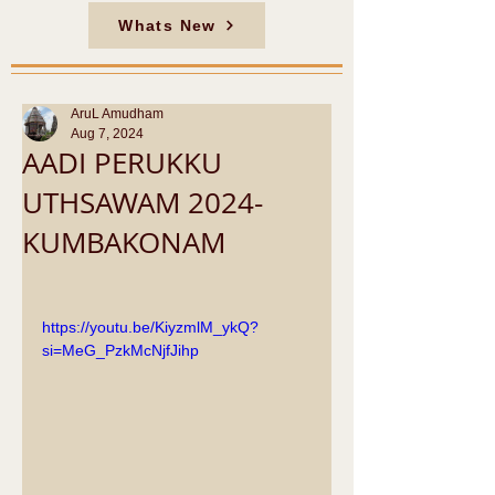
Whats New
AruL Amudham
Aug 7, 2024
AADI PERUKKU
UTHSAWAM 2024-
KUMBAKONAM
https://youtu.be/KiyzmlM_ykQ?
si=MeG_PzkMcNjfJihp