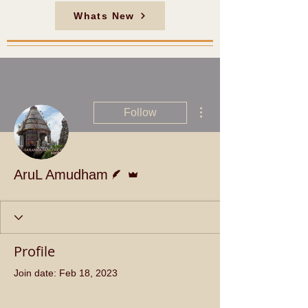
Whats New
More actions
Follow
Writer
Admin
AruL Amudham
Profile
Join date: Feb 18, 2023