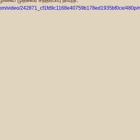
ழங்கிய முதல்வர் சந்திரபாபு நாயுடு.
ic.com/video/242871_cf1fd9c1168e40759b178ed1935bf0ce/480p/m