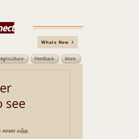
nect
Whats New
Agriculture
Feedback
More
er
o see
னை காண வந்த 