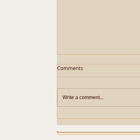
Comments
Write a comment...
Metaphysical Secrets of
Pazhayarai Vadathali
Dharmapureeswarar
Temple