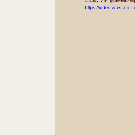
பாட்டி; VIP தரிசனம் வ
https://video.wixstat