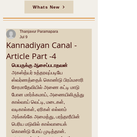
Whats New
Thanjavur Paramapara
Jul 9
Kannadiyan Canal -
Article Part -4
பெயருக்கு ஆசைப்படாதவன்
அகஸ்த்யர் உத்தரவுப்படியே 
ஸ்வர்ணத்தைக் கொண்டு பிரம்மசாரி 
சேரமாதேவியில் அணை கட்டி மாடு 
போன மார்க்கமாய், அணையிலிருந்து 
கால்வாய் வெட்டி, மடைகள், 
வடிகால்கள், ஏரிகள் எல்லாம் 
அங்கங்கே அமைத்து, பரந்தாரீயின் 
பெரிய மடுவில் கால்வாயைக் 
கொண்டு போய் முடித்தான். 