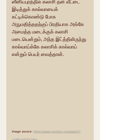
ஸீனியபுரத்தில் கலாசி தன் வீட்டை 
இடித்துக் கால்வாயைக் 
கட்டிக்கொண்டு போக 
அநுமதித்ததற்குப் பிரதியாக அங்கே 
அமைத்த மடைக்குக் கலாசி 
மடையென்றும், அந்த இட்த்திலிருந்து 
கால்வாய்க்கே கலாசிக் கால்வாய் 
என்றும் பெயர் வைத்தான்.
Image source: 
https://www.youtube.com/watch?
v=8RodrG5Y2Mw