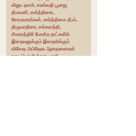
விஜய தசமி, சரஸ்வதி பூஜை, 
தீபாவளி, கார்த்திகை, 
சோமவாரங்கள், கார்த்திகை தீபம், 
திருவாதிரை, சங்கராந்தி, 
சிவராத்திரி போன்ற நாட்களில் 
இறைவனுக்கும் இறைவிக்கும் 
விசேஷ அபிஷேக ஆராதனைகள் 
நடைபெறுகின்றன. மாசி 
மகத்தன்றும், பங்குனி 
உத்திரத்தன்றும் இறைவன் 
இறைவிக்கு சிறப்பு அபிஷேக 
ஆராதனைகள் நடைபெறுகின்றன.
இந்த ஆலயம் தினமும் காலை 6 
மணி முதல் 11 மணி வரையிலும், 
மாலை 5 மணி முதல் இரவு 8 மணி 
வரையிலும் பக்தர்கள் தரிசனம் 
செய்வதற்காக திறந்திருக்கும்.