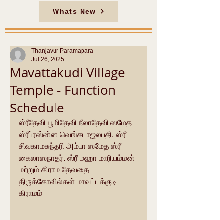
Whats New
Thanjavur Paramapara
Jul 26, 2025
Mavattakudi Village
Temple - Function
Schedule
ஸ்ரீதேவி பூமிதேவி நீலாதேவி ஸமேத 
ஸ்ரீப்ரஸ்ன்ன வெங்கடாஜலபதி. ஸ்ரீ 
சிவகாமசுந்தரி அம்பா ஸமேத ஸ்ரீ 
கைலாஸநாதர். ஸ்ரீ மஹா மாரியம்மன் 
மற்றும் கிராம தேவதை 
திருக்கோவில்கள் மாவட்டக்குடி 
கிராமம்