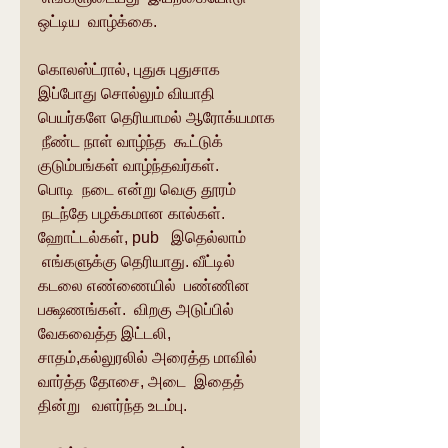
ஒட்டிய  வாழ்க்கை.  
கொலஸ்ட்ரால், புதுசு புதுசாக 
இப்போது சொல்லும் வியாதி 
பெயர்களே தெரியாமல் ஆரோக்யமாக 
 நீண்ட நாள் வாழ்ந்த  கூட்டுக் 
குடும்பங்கள் வாழ்ந்தவர்கள்.  
பொடி  நடை என்று வெகு தூரம் 
 நடந்தே பழக்கமான கால்கள்.  
ஹோட்டல்கள், pub   இதெல்லாம் 
 எங்களுக்கு தெரியாது. வீட்டில் 
கடலை எண்ணையில்  பண்ணின 
பக்ஷணங்கள்.  விறகு அடுப்பில் 
வேகவைத்த இட்டலி, 
சாதம்,கல்லுரலில் அரைத்த மாவில் 
வார்த்த தோசை, அடை  இதைத் 
தின்று   வளர்ந்த உடம்பு. 