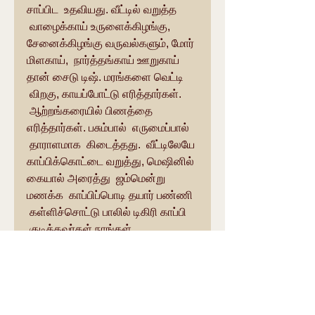
சாப்பிட  உதவியது. வீட்டில் வறுத்த 
 வாழைக்காய் உருளைக்கிழங்கு, 
சேனைக்கிழங்கு வருவல்களும், மோர் 
மிளகாய்,  நார்த்தங்காய் ஊறுகாய் 
தான் சைடு டிஷ். மரங்களை வெட்டி 
 விறகு, காயப்போட்டு எரித்தார்கள். 
 ஆற்றங்கரையில் பிணத்தை 
எரித்தார்கள். பசும்பால்  எருமைப்பால் 
 தாராளமாக  கிடைத்தது.  வீட்டிலேயே 
காப்பிக்கொட்டை வறுத்து, மெஷினில் 
கையால் அரைத்து  ஜம்மென்று 
மணக்க  காப்பிப்பொடி தயார் பண்ணி 
 கள்ளிச்சொட்டு பாலில் டிகிரி காப்பி 
 குடித்தவர்கள் நாங்கள். 
ஒவ்வொரு வீட்டிலும்  தோட்டம் 
பெரியதாக இருந்தது. புளி, 
மாங்காய்,தேங்காய், மற்ற 
பச்சைக்காய்கறிகள்,  கிடைத்தது. 