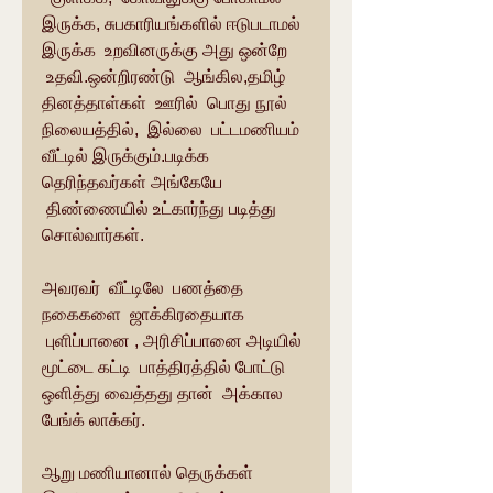
இருக்க, சுபகாரியங்களில் ஈடுபடாமல் 
இருக்க  உறவினருக்கு அது ஒன்றே 
 உதவி.ஒன்றிரண்டு  ஆங்கில,தமிழ் 
தினத்தாள்கள்  ஊரில்  பொது நூல் 
நிலையத்தில்,  இல்லை  பட்டமணியம் 
வீட்டில் இருக்கும்.படிக்க 
தெரிந்தவர்கள் அங்கேயே 
 திண்ணையில் உட்கார்ந்து படித்து 
சொல்வார்கள்.
அவரவர்  வீட்டிலே  பணத்தை 
நகைகளை  ஜாக்கிரதையாக 
 புளிப்பானை , அரிசிப்பானை அடியில் 
மூட்டை கட்டி  பாத்திரத்தில் போட்டு 
ஒளித்து வைத்தது தான்  அக்கால 
பேங்க் லாக்கர்.
ஆறு மணியானால் தெருக்கள் 