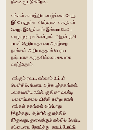
நினைவூட்டுகிறேன். 
எங்கள் காலத்திய வாழ்க்கை வேறு. 
இப்போதுள்ள  விஞ்ஞான வசதிகள் 
வேறு. இதெல்லாம் இல்லாமலேயே 
வாழ முடியுமா?என்றால்  அதன் ருசி 
பயன் தெரியாதவரை அவற்றை 
நாங்கள்  அறியாததால் பெரிய 
நஷ்டமாக கருதவில்லை. சுகமாக 
வாழ்ந்தோம்.  
 எங்கும் நடை, எல்லாம் பேப்பர் 
பென்சில், பேனா. அச்சு புத்தகங்கள். 
புகைவண்டி ரயில். குதிரை வண்டி 
 பனையோலை விசிறி என்று தான் 
 எங்கள் சுகங்கள் அப்போது 
இருந்தது.  ஆற்றில் குளத்தில் 
நீந்துவது, துவைக்கும் கல்லில் வேஷ்டி 
சட்டையை தோய்த்து  காயப்போட்டு 