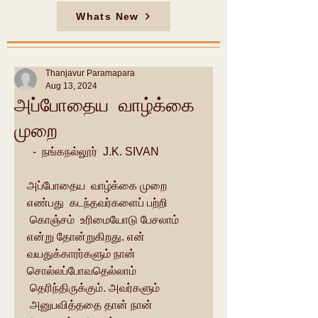
Whats New
Thanjavur Paramapara
Aug 13, 2024
அப்போதைய வாழ்க்கை
முறை
  -  நங்கநல்லூர்  J.K. SIVAN
அப்போதைய  வாழ்க்கை முறை 
எண்பது  கடந்தவர்களைப் பற்றி 
 கொஞ்சம்  உரிமையோடு பேசலாம் 
என்று தோன்றுகிறது. என் 
வயதுக்காரர்களும் நான் 
சொல்லப்போவதெல்லாம் 
 தெரிந்திருக்கும். அவர்களும் 
 அனுபவித்ததை தான் நான் 