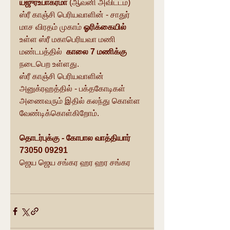
யஜுர்உபாகர்மா
 (ஆவனி அவிட்டம்) 
ஸ்ரீ காஞ்சி பெரியவாளின் - சாதுர் 
மாச விரதம் முகாம் 
ஓரிக்கையில்  
உள்ள ஸ்ரீ மகாபெரியவா மணி 
மண்டபத்தில்  
காலை 7 மணிக்கு  
நடைபெற உள்ளது. 
ஸ்ரீ காஞ்சி பெரியவாளின் 
அனுக்ரஹத்தில் - பக்தகோடிகள் 
அணைவரும் இதில் கலந்து கொள்ள 
வேண்டிக்கொள்கிறோம்.
தொடர்புக்கு - கோபால வாத்தியார்  
73050 09291
ஜெய ஜெய சங்கர ஹர ஹர சங்கர