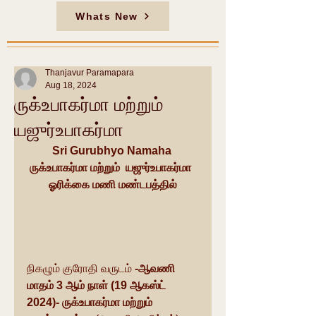
Whats New
Thanjavur Paramapara
Aug 18, 2024
ருக்உபாகர்மா மற்றும்
யஜுர்உபாகர்மா
Sri Gurubhyo Namaha 
ருக்உபாகர்மா மற்றும்  யஜுர்உபாகர்மா  
ஓரிக்கை மணி மண்டபத்தில்
நிகழும் குரோதி வருடம்
 -ஆவணி 
மாதம் 3 ஆம் நாள் (19 ஆகஸ்ட் 
2024)- ருக்உபாகர்மா மற்றும்  