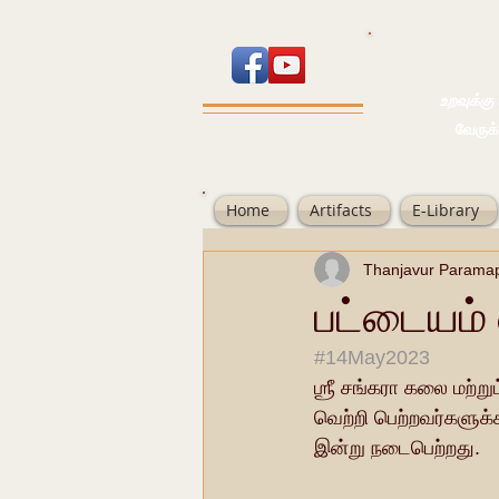
உறவுக்கு பால
வேருக்கு பலம்
Home
Artifacts
E-Library
Thanjavur Parama
பட்டையம் 
#14May2023
ஶ்ரீ சங்கரா கலை மற்று
வெற்றி பெற்றவர்களுக்க
இன்று நடைபெற்றது.