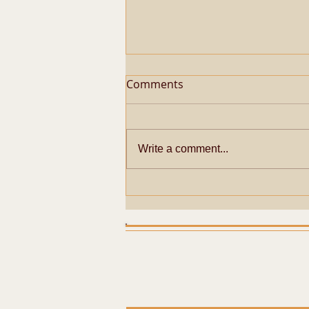
Comments
Write a comment...
Metaphysical Secrets of
Pazhayarai Vadathali
Dharmapureeswarar
Temple