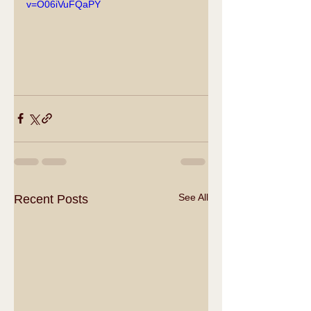
v=O06iVuFQaPY
See All
Recent Posts