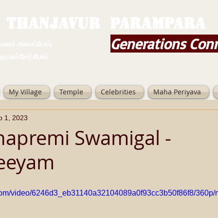
THANJAVUR PARAMPARA
Generations Con
ம் அமைப்போம்;
 சேர்ப்போம்
My Village
Temple
Celebrities
Maha Periyava
p 1, 2023
hnapremi Swamigal -
eeyam
ic.com/video/6246d3_eb31140a32104089a0f93cc3b50f86f8/360p/