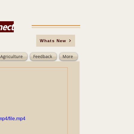
nect
Whats New
Agriculture
Feedback
More
mp4/file.mp4